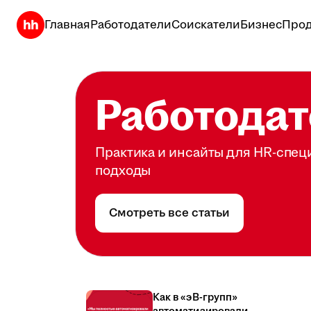
Главная
Работодатели
Соискатели
Бизнес
Прод
Работодат
Практика и инсайты для HR-спец
подходы
Смотреть все статьи
Как в «эВ-групп»